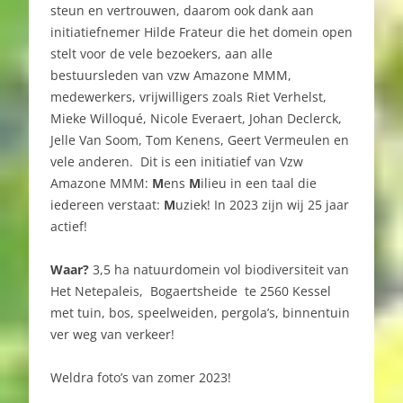
steun en vertrouwen, daarom ook dank aan
initiatiefnemer Hilde Frateur die het domein open
stelt voor de vele bezoekers, aan alle
bestuursleden van vzw Amazone MMM,
medewerkers, vrijwilligers zoals
Riet Verhelst,
Mieke Willoqué, Nicole Everaert, Johan Declerck,
Jelle Van Soom, Tom Kenens, Geert Vermeulen en
vele anderen.
Dit is een initiatief van Vzw
Amazone MMM:
M
ens
M
ilieu in een taal die
iedereen verstaat:
M
uziek! In 2023 zijn wij 25 jaar
actief!
Waar?
3,5 ha natuurdomein vol biodiversiteit van
Het Netepaleis, Bogaertsheide te 2560 Kessel
met tuin, bos, speelweiden, pergola’s, binnentuin
ver weg van verkeer!
Weldra foto’s van zomer 2023!