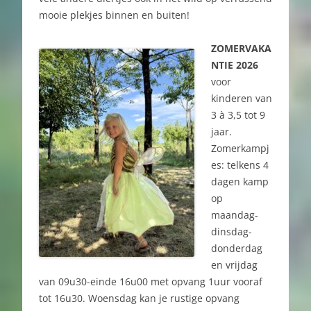
mooie plekjes binnen en buiten!
ZOMERVAKA
NTIE 2026
voor
kinderen van
3 à 3,5 tot 9
jaar.
Zomerkampj
es: telkens 4
dagen kamp
op
maandag-
dinsdag-
donderdag
en vrijdag
van 09u30-einde 16u00 met opvang 1uur vooraf
tot 16u30. Woensdag kan je rustige opvang