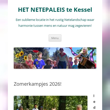
Ga
naar
HET NETEPALEIS te Kessel
de
inhoud
Een sublieme locatie in het rustig Netelandschap waar
harmonie tussen mens en natuur mag zegevieren!
Menu
Zomerkampjes 2026!
I
e
d