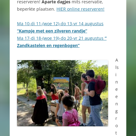
reserveren!
Aparte dagjes
mits reservatie,
beperkte plaatsen.
HIER online reserveren!
Ma 10-di 11-(woe 12)-do 13-vr 14 augustus
“Kampje met een zilveren randje”
Ma 17-di 18-(woe 19)-do 20-vr 21 augustus
“
Zandkastelen en regenbogen”
A
ls
i
n
e
e
n
g
r
o
t