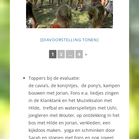
[DIAVOORSTELLING TONEN]
1
2
...
4
►
Toppers bij de evaluatie:
de cavia’s, de konijntjes, de pony’s, kampen
bouwen met Jorian, Fons e.a. liedjes zingen
in de Klanktank en het Muzieksalon met
Hilde, trefbal en waterspelletjes met Ushi,
jongleren met Wouter, op ontdekking in het
bos met Hilde en Jorian, verkleden, een
kijkdoos maken, yoga en schminken door
Sarah en stoeien met Fons en nog zoveel