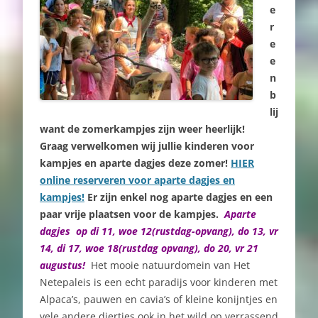
e
r
e
e
n
b
lij
want de zomerkampjes zijn weer heerlijk!
Graag verwelkomen wij jullie kinderen voor
kampjes en aparte dagjes deze zomer!
HIER
online reserveren voor aparte dagjes en
kampjes!
Er zijn enkel nog aparte dagjes en een
paar vrije plaatsen voor de kampjes.
Aparte
dagjes op di 11, woe 12(rustdag-opvang), do 13, vr
14, di 17, woe 18(rustdag opvang), do 20, vr 21
augustus!
Het mooie natuurdomein van Het
Netepaleis is een echt paradijs voor kinderen met
Alpaca’s, pauwen en cavia’s of kleine konijntjes en
vele andere diertjes ook in het wild op verrassend