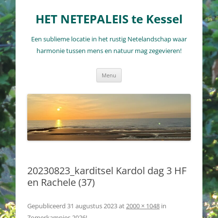
Ga
naar
HET NETEPALEIS te Kessel
de
inhoud
Een sublieme locatie in het rustig Netelandschap waar
harmonie tussen mens en natuur mag zegevieren!
Menu
20230823_karditsel Kardol dag 3 HF
en Rachele (37)
Gepubliceerd
31 augustus 2023
at
2000 × 1048
in
Zomerkampjes 2026!
.