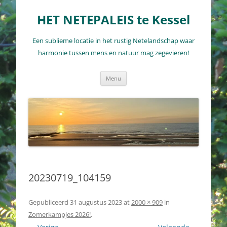
Ga
naar
HET NETEPALEIS te Kessel
de
inhoud
Een sublieme locatie in het rustig Netelandschap waar
harmonie tussen mens en natuur mag zegevieren!
Menu
20230719_104159
Gepubliceerd
31 augustus 2023
at
2000 × 909
in
Zomerkampjes 2026!
.