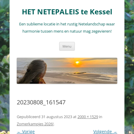
Ga
naar
HET NETEPALEIS te Kessel
de
inhoud
Een sublieme locatie in het rustig Netelandschap waar
harmonie tussen mens en natuur mag zegevieren!
Menu
20230808_161547
Gepubliceerd
31 augustus 2023
at
2000 × 1529
in
Zomerkampjes 2026!
.
← Vorige
Volgende →