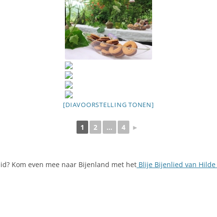
[DIAVOORSTELLING TONEN]
1
2
...
4
►
aid? Kom even mee naar Bijenland met het
Blije Bijenlied van Hild