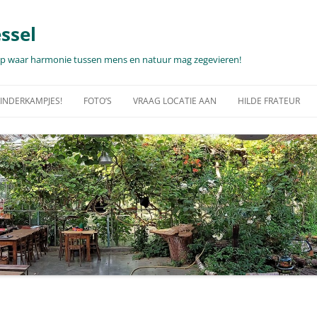
ssel
hap waar harmonie tussen mens en natuur mag zegevieren!
KINDERKAMPJES!
FOTO’S
VRAAG LOCATIE AAN
HILDE FRATEUR
PJES… 2025-2026!
WANDELING MET ALPACA’S,
TEAMDAG, UNIEKE CEREMONIE,
FOTOSHOOTS …
RECEPTIE…
E INFO PER DAG OF
WAT EN WAAR?
FOTO’S – CULTUUR IN DE NATUUR
VAKANTIEVERBLIJF MET EEN ZALIG
ZICHT OP ZEE?
INDERKAMPEN
NATUUR
VIDEO’S
FAUNA & FLORA
AGJES…PALEISDAGEN!
OPEN TUINDAGEN, MMMIN MEI
FAUNA