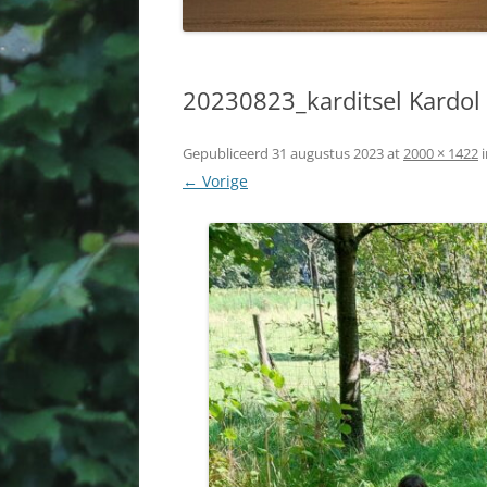
20230823_karditsel Kardol 
Gepubliceerd
31 augustus 2023
at
2000 × 1422
← Vorige