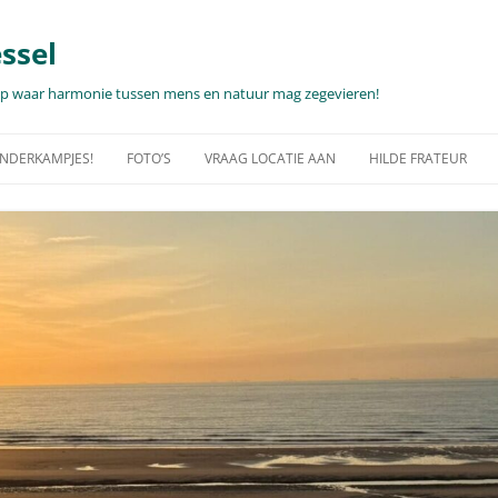
ssel
hap waar harmonie tussen mens en natuur mag zegevieren!
KINDERKAMPJES!
FOTO’S
VRAAG LOCATIE AAN
HILDE FRATEUR
PJES… 2025-2026!
WANDELING MET ALPACA’S,
TEAMDAG, UNIEKE CEREMONIE,
FOTOSHOOTS …
RECEPTIE…
E INFO PER DAG OF
WAT EN WAAR?
FOTO’S – CULTUUR IN DE NATUUR
VAKANTIEVERBLIJF MET EEN ZALIG
ZICHT OP ZEE?
NDERKAMPEN
NATUUR
VIDEO’S
FAUNA & FLORA
GJES…PALEISDAGEN!
OPEN TUINDAGEN, MMMIN MEI
FAUNA