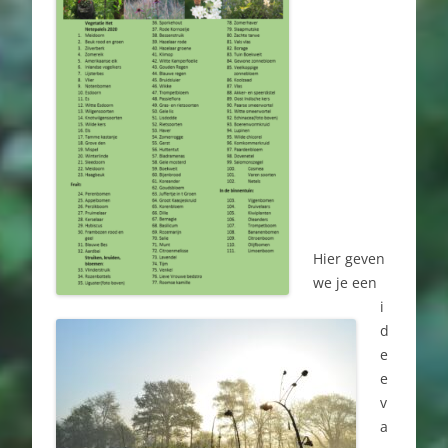
Hier geven
we je een
i
d
e
e
v
a