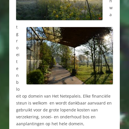
n
w
a
t
g
r
o
ei
t
e
n
b
lo
eit op domein van Het Netepaleis. Elke financiële
steun is welkom en wordt dankbaar aanvaard en
gebruikt voor de grote lopende kosten van
verzekering, snoei- en onderhoud bos en
aanplantingen op het hele domein,