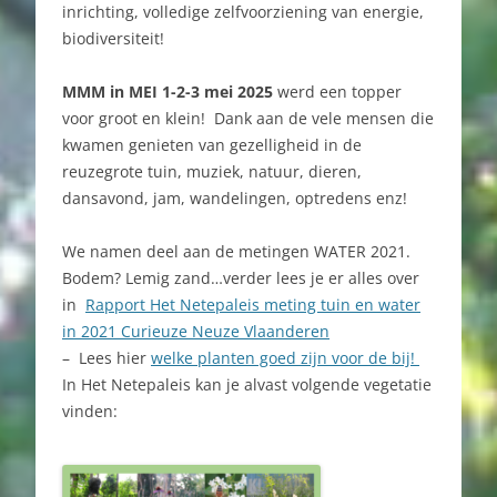
inrichting, volledige zelfvoorziening van energie,
biodiversiteit!
MMM in MEI 1-2-3 mei 2025
werd een topper
voor groot en klein! Dank aan de vele mensen die
kwamen genieten van gezelligheid in de
reuzegrote tuin, muziek, natuur, dieren,
dansavond, jam, wandelingen, optredens enz!
We namen deel aan de metingen WATER 2021.
Bodem? Lemig zand…verder lees je er alles over
in
Rapport Het Netepaleis meting tuin en water
in 2021 Curieuze Neuze Vlaanderen
– Lees hier
welke planten goed zijn voor de bij!
In Het Netepaleis kan je alvast volgende vegetatie
vinden: