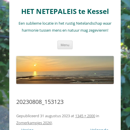
Ga
naar
HET NETEPALEIS te Kessel
de
inhoud
Een sublieme locatie in het rustig Netelandschap waar
harmonie tussen mens en natuur mag zegevieren!
Menu
20230808_153123
Gepubliceerd
31 augustus 2023
at
1345 × 2000
in
Zomerkampjes 2026!
.