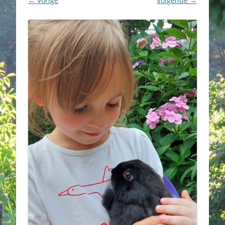
← Vorige
Volgende →