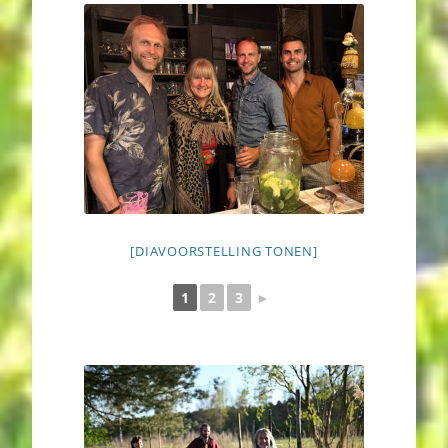
[DIAVOORSTELLING TONEN]
1
2
3
►