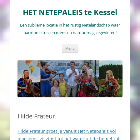
Ga
naar
HET NETEPALEIS te Kessel
de
inhoud
Een sublieme locatie in het rustig Netelandschap waar
harmonie tussen mens en natuur mag zegevieren!
Menu
Hilde Frateur
Hilde Frateur groet je vanuit Het Netepaleis vol
bloesems, zij zingt tot het water uit de hemel zal