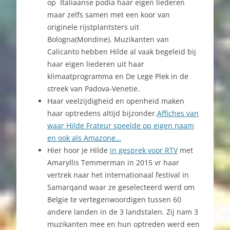
op Italiaanse podia haar eigen liederen
maar zelfs samen met een koor van
originele rijstplantsters uit
Bologna(Mondine). Muzikanten van
Calicanto hebben Hilde al vaak begeleid bij
haar eigen liederen uit haar
klimaatprogramma en De Lege Plek in de
streek van Padova-Venetie.
Haar veelzijdigheid en openheid maken
haar optredens altijd bijzonder.
Affiches van
waar Hilde Frateur speelde op eigen naam
en ook als Amazone…
Hier hoor je Hilde
in gesprek voor RTV
met
Amaryllis Temmerman in 2015 vr haar
vertrek naar het internationaal festival in
Samarqand waar ze geselecteerd werd om
Belgie te vertegenwoordigen tussen 60
andere landen in de 3 landstalen. Zij nam 3
muzikanten mee en hun optreden werd een