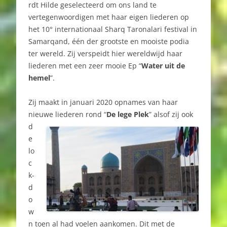
rdt Hilde geselecteerd om ons land te
vertegenwoordigen met haar eigen liederen op
het 10° internationaal Sharq Taronalari festival in
Samarqand, één der grootste en mooiste podia
ter wereld. Zij verspeidt hier wereldwijd haar
liederen met een zeer mooie Ep “
Water uit de
hemel
”.
Zij maakt in januari 2020 opnames van haar
nieuwe liederen rond “
De lege Plek
” alsof zij oo
k
d
e
lo
c
k-
d
o
w
n toen al had voelen aankomen. Dit met de