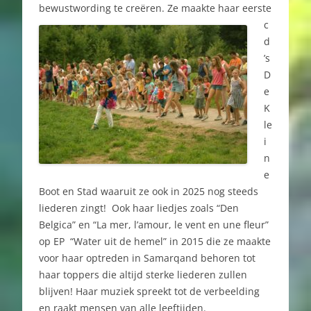
bewustwording te creëren.
Ze maakte haar eerste
c
d
’s
D
e
K
le
i
n
e
Boot en Stad waaruit ze ook in 2025 nog steeds
liederen zingt! Ook haar liedjes zoals “Den
Belgica” en “La mer, l’amour, le vent en une fleur”
op EP “Water uit de hemel” in 2015 die ze maakte
voor haar optreden in Samarqand behoren tot
haar toppers die altijd sterke liederen zullen
blijven! Haar muziek spreekt tot de verbeelding
en raakt mensen van alle leeftijden.