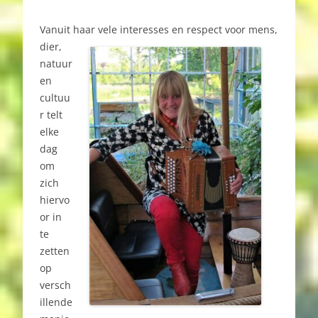
Vanuit haar vele interesses
en respect voor mens,
dier,
natuur
en
cultuu
r telt
elke
dag
om
zich
hiervo
or in
te
zetten
op
versch
illende