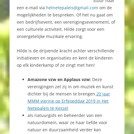
Stuur haar
een e-mail via
hetnetepaleis@gmail.com
om de
mogelijkheden te bespreken. Of het nu gaat om
een bedrijfsevent, een verenigingsevenement, of
een culturele activiteit, Hilde zorgt voor een
onvergetelijke muzikale ervaring.
Hilde is de drijvende kracht achter verschillende
initiatieven en organisaties en kent de kinderen
op elk kinderkamp of ze zingt met hen!
Amazone vzw en Applaus vzw:
Deze
verenigingen zet zij in om muziek en kunst
dichter bij de mensen te brengen.
20 jaar
MMM viering op Erfgoeddag 2019 in Het
Netepaleis te Kessel
als natuurgids en beheerder van een
natuurdomein, waar ze haar liefde voor
natuur en duurzaamheid verder kan