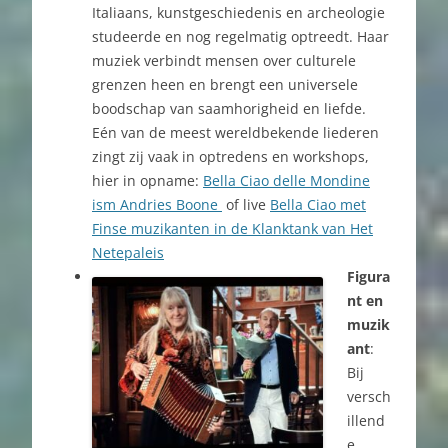
Italiaans, kunstgeschiedenis en archeologie
studeerde en nog regelmatig optreedt. Haar
muziek verbindt mensen over culturele
grenzen heen en brengt een universele
boodschap van saamhorigheid en liefde.
Eén van de meest wereldbekende liederen
zingt zij vaak in optredens en workshops,
hier in opname:
Bella Ciao delle Mondine
ism Andries Boone
of live
Bella Ciao met
Finse muzikanten in de Klanktank van Het
Netepaleis
Figura
nt en
muzik
ant
:
Bij
versch
illend
e