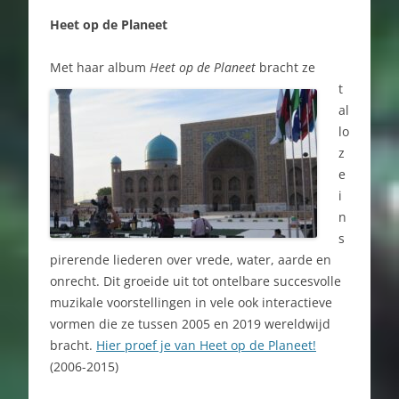
Heet op de Planeet
Met haar album
Heet o
p de Planeet
bracht ze
t
al
lo
z
e
i
n
s
pirerende liederen over vrede, water, aarde en
onrecht. Dit groeide uit tot ontelbare succesvolle
muzikale voorstellingen in vele ook interactieve
vormen die ze tussen 2005 en 2019 wereldwijd
bracht.
Hier proef je van Heet op de Planeet!
(2006-2015)