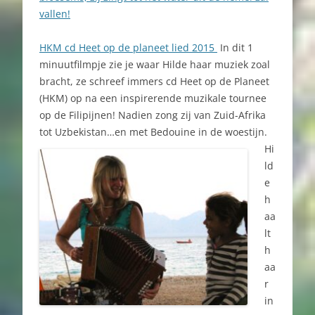
vallen!
HKM cd Heet op de planeet lied 2015
In dit 1
minuutfilmpje zie je waar Hilde haar muziek zoal
bracht, ze schreef immers cd Heet op de Planeet
(HKM) op na een inspirerende muzikale tournee
op de Filipijnen! Nadien zong zij van Zuid-Afrika
tot Uzbekistan…en met Bedouine in de woestijn.
Hi
ld
e
h
aa
lt
h
aa
r
in