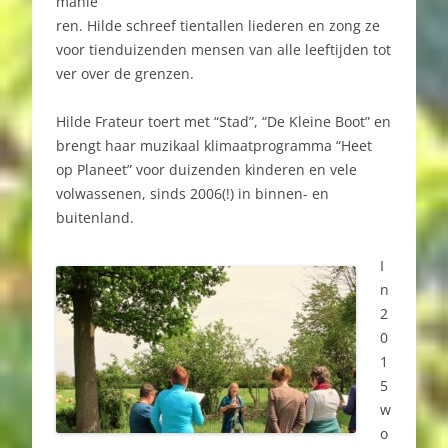
manie
ren.
Hilde schreef tientallen liederen en zong ze
voor tienduizenden mensen van alle leeftijden tot
ver over de grenzen.
Hilde Frateur toert met “Stad”, “De Kleine Boot” en
brengt haar muzikaal klimaatprogramma “Heet
op Planeet” voor duizenden kinderen en vele
volwassenen, sinds 2006(!) in binnen- en
buitenland.
I
n
2
0
1
5
w
o