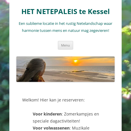
Ga
naar
HET NETEPALEIS te Kessel
de
inhoud
Een sublieme locatie in het rustig Netelandschap waar
harmonie tussen mens en natuur mag zegevieren!
Menu
Welkom! Hier kan je reserveren:
Voor kinderen
: Zomerkampjes en
speciale dagactiviteiten!
Voor volwassenen
: Muzikale