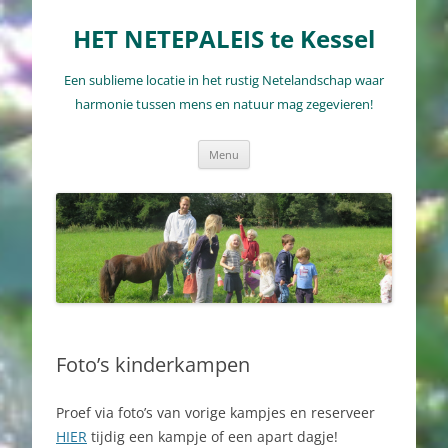
Ga
naar
HET NETEPALEIS te Kessel
de
inhoud
Een sublieme locatie in het rustig Netelandschap waar
harmonie tussen mens en natuur mag zegevieren!
Menu
Foto’s kinderkampen
Proef via foto’s van vorige kampjes en reserveer
HIER
tijdig een kampje of een apart dagje!