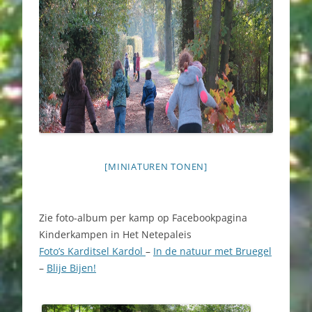
[MINIATUREN TONEN]
Zie foto-album per kamp op Facebookpagina
Kinderkampen in Het Netepaleis
Foto’s Karditsel Kardol
–
In de natuur met Bruegel
–
Blije Bijen!