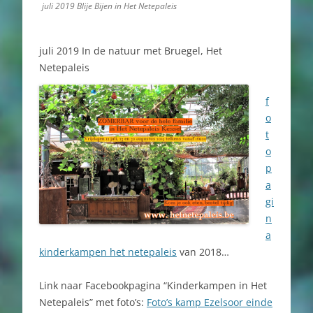
juli 2019 Blije Bijen in Het Netepaleis
juli 2019 In de natuur met Bruegel, Het
Netepaleis
f
o
t
o
p
a
gi
n
a
kinderkampen het netepaleis
van 2018…
Link naar Facebookpagina “Kinderkampen in Het
Netepaleis” met foto’s:
Foto’s kamp Ezelsoor einde