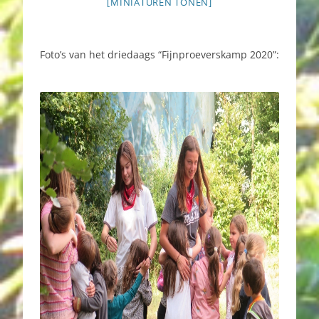
[MINIATUREN TONEN]
Foto’s van het driedaags “Fijnproeverskamp 2020”: