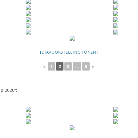
[DIAVOORSTELLING TONEN]
◄
1
2
3
...
5
►
mp 2020”: