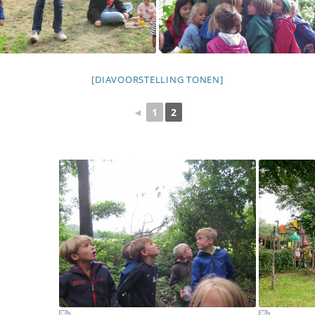
[DIAVOORSTELLING TONEN]
◄
1
2