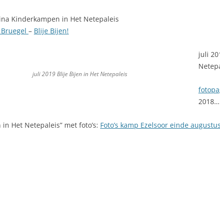
ina Kinderkampen in Het Netepaleis
 Bruegel
–
Blije Bijen!
juli 2
Netepa
juli 2019 Blije Bijen in Het Netepaleis
fotopa
2018…
in Het Netepaleis” met foto’s:
Foto’s kamp Ezelsoor einde augustu