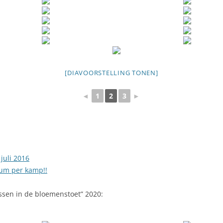
[DIAVOORSTELLING TONEN]
◄
1
2
3
►
juli 2016
um per kamp!!
ssen in de bloemenstoet” 2020: