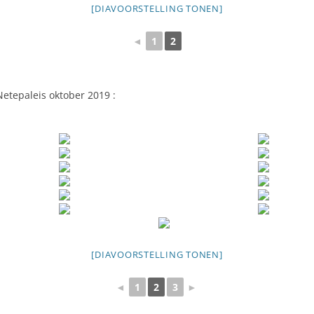
[DIAVOORSTELLING TONEN]
◄
1
2
 Netepaleis oktober 2019 :
[DIAVOORSTELLING TONEN]
◄
1
2
3
►