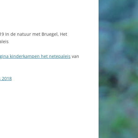
019 In de natuur met Bruegel, Het
leis
gina kinderkampen het netepaleis
van
s 2018