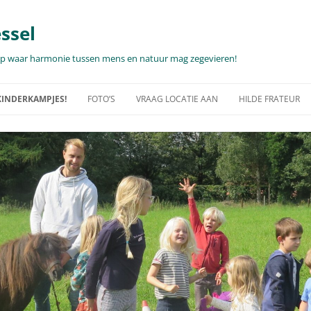
ssel
hap waar harmonie tussen mens en natuur mag zegevieren!
KINDERKAMPJES!
FOTO’S
VRAAG LOCATIE AAN
HILDE FRATEUR
PJES… 2025-2026!
WANDELING MET ALPACA’S,
TEAMDAG, UNIEKE CEREMONIE,
FOTOSHOOTS …
RECEPTIE…
E INFO PER DAG OF
WAT EN WAAR?
FOTO’S – CULTUUR IN DE NATUUR
VAKANTIEVERBLIJF MET EEN ZALIG
ZICHT OP ZEE?
INDERKAMPEN
NATUUR
VIDEO’S
FAUNA & FLORA
GJES…PALEISDAGEN!
OPEN TUINDAGEN, MMMIN MEI
FAUNA