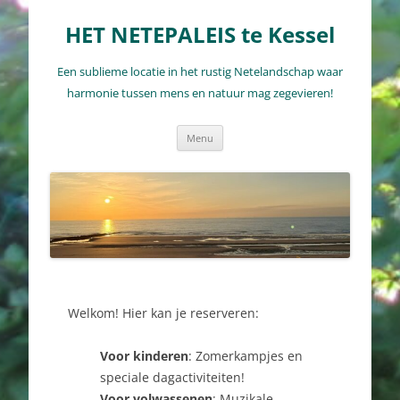
Ga
naar
HET NETEPALEIS te Kessel
de
inhoud
Een sublieme locatie in het rustig Netelandschap waar
harmonie tussen mens en natuur mag zegevieren!
Menu
Welkom! Hier kan je reserveren:
Voor kinderen
: Zomerkampjes en
speciale dagactiviteiten!
Voor volwassenen
: Muzikale