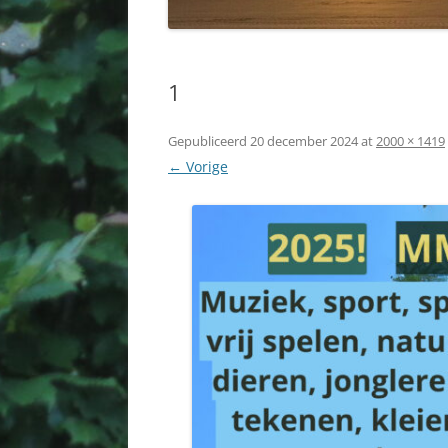
1
Gepubliceerd
20 december 2024
at
2000 × 1419
← Vorige