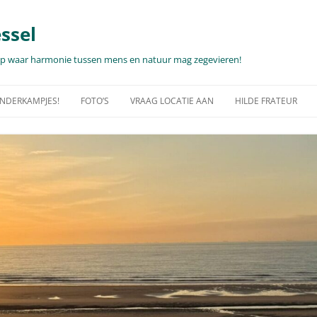
ssel
hap waar harmonie tussen mens en natuur mag zegevieren!
KINDERKAMPJES!
FOTO’S
VRAAG LOCATIE AAN
HILDE FRATEUR
PJES… 2025-2026!
WANDELING MET ALPACA’S,
TEAMDAG, UNIEKE CEREMONIE,
FOTOSHOOTS …
RECEPTIE…
E INFO PER DAG OF
WAT EN WAAR?
FOTO’S – CULTUUR IN DE NATUUR
VAKANTIEVERBLIJF MET EEN ZALIG
ZICHT OP ZEE?
NDERKAMPEN
NATUUR
VIDEO’S
FAUNA & FLORA
GJES…PALEISDAGEN!
OPEN TUINDAGEN, MMMIN MEI
FAUNA