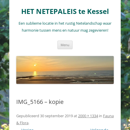
Ga
naar
HET NETEPALEIS te Kessel
de
inhoud
Een sublieme locatie in het rustig Netelandschap waar
harmonie tussen mens en natuur mag zegevieren!
Menu
IMG_5166 – kopie
Gepubliceerd
30 september 2019
at
2000 × 1334
in
Fauna
& Flora
.