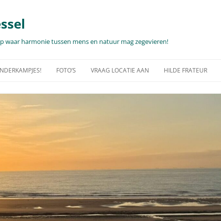
ssel
hap waar harmonie tussen mens en natuur mag zegevieren!
KINDERKAMPJES!
FOTO’S
VRAAG LOCATIE AAN
HILDE FRATEUR
PJES… 2025-2026!
WANDELING MET ALPACA’S,
TEAMDAG, UNIEKE CEREMONIE,
FOTOSHOOTS …
RECEPTIE…
E INFO PER DAG OF
WAT EN WAAR?
FOTO’S – CULTUUR IN DE NATUUR
VAKANTIEVERBLIJF MET EEN ZALIG
ZICHT OP ZEE?
NDERKAMPEN
NATUUR
VIDEO’S
FAUNA & FLORA
GJES…PALEISDAGEN!
OPEN TUINDAGEN, MMMIN MEI
FAUNA