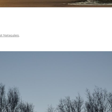
et Netepaleis
.