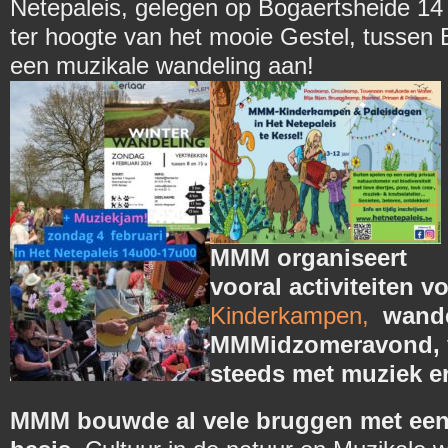
Netepaleis, gelegen op Bogaertsheide 14
ter hoogte van het mooie Gestel, tussen 
een muzikale wandeling aan!
MMM organiseert
vooral activiteiten v
Kinderkampen,
wande
MMMidzomeravond, v
steeds met muziek er
MMM bouwde al vele bruggen met een