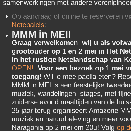
samenwerkingen met andere vereniginge
Op aanvraag of online te reserveren v
Netepaleis
:
MMM in MEI!
Graag verwelkomen wij u als volwa
grootouder op 1 en 2 mei in Het Net
in het rustige Netelandschap van 
OPEN!
Voor een bezoek op 1 mei van
toegang!
Wil je mee paella eten? Res
MMM in MEI is een feestelijke tweedaa
muziek, wandelingen, stages, met fijn
zuiderse avond maaltijden van de huis
25 jaar terug organiseert Amazone M
muziek en natuurbeleving en meer voor 
Naragonia op 2 mei om 20u! Volg
op d