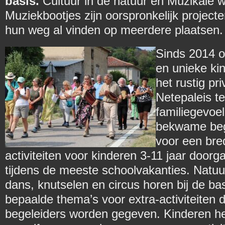
basis.
Cultuur in de natuur en Muzikale 
Muziekbootjes zijn oorspronkelijk proje
hun weg al vinden op meerdere plaatsen
Sinds 2014 
en unieke ki
het rustig p
Netepaleis te
familiegevoe
bekwame beg
voor een bre
activiteiten voor kinderen 3-11 jaar doo
tijdens de meeste schoolvakanties. Natuur
dans, knutselen en circus horen bij de bas
bepaalde thema’s voor extra-activiteiten 
begeleiders worden gegeven. Kinderen h