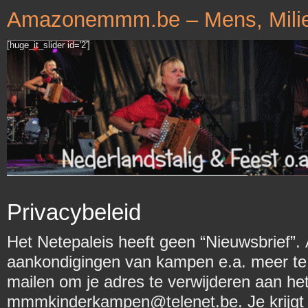
Amazonemmm.be – Mens, Milie
[huge_it_slider id='2']
Privacybeleid
Het Netepaleis heeft geen “Nieuwsbrief”.
aankondigingen van kampen e.a. meer te 
mailen om je adres te verwijderen aan h
mmmkinderkampen@telenet.be. Je krijgt